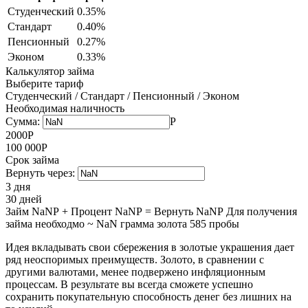
Студенческий
0.35%
Стандарт
0.40%
Пенсионный
0.27%
Эконом
0.33%
Калькулятор займа
Выберите тариф
Студенческий
/
Стандарт
/
Пенсионный
/
Эконом
Необходимая наличность
Сумма:
Р
2000
Р
100 000
Р
Срок займа
Вернуть через:
3 дня
30 дней
Займ
NaN
Р
+
Процент
NaN
Р
=
Вернуть
NaN
Р
Для получения
займа необходмо ~
NaN
грамма золота 585 пробы
Идея вкладывать свои сбережения в золотые украшения дает
ряд неоспоримых преимуществ. Золото, в сравнении с
другими валютами, менее подвержено инфляционным
процессам. В результате вы всегда сможете успешно
сохранить покупательную способность денег без лишних на